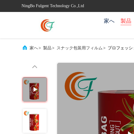
NingBo Fulgent Technology Co.,Ltd
家へ
製品
家へ
>
製品
>
スナック包装用フィルム
>
プロフェッシ