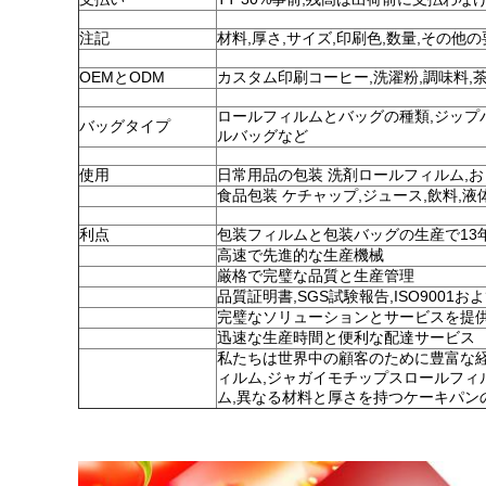
注記
材料,厚さ,サイズ,印刷色,数量,その他
OEMとODM
カスタム印刷コーヒー,洗濯粉,調味料,茶
ロールフィルムとバッグの種類,ジップ
バッグタイプ
ルバッグなど
使用
日常用品の包装 洗剤ロールフィルム,
食品包装 ケチャップ,ジュース,飲料,液
利点
包装フィルムと包装バッグの生産で13
高速で先進的な生産機械
厳格で完璧な品質と生産管理
品質証明書,SGS試験報告,ISO9001
完璧なソリューションとサービスを提
迅速な生産時間と便利な配達サービス
私たちは世界中の顧客のために豊富な経
ィルム,ジャガイモチップスロールフィ
ム,異なる材料と厚さを持つケーキパン