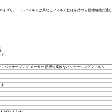
スタマイズし,ロールフィルムは異なるフィルム仕様を持つ自動梱包機に適し
.
.
す.
・パッケージング メーカー 熱密封柔軟なパッケージングフィルム
れる
なければなりません