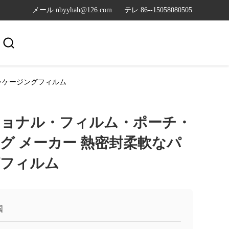
メール nbyyhah@126.com
テレ 86--15058080505

ッケージングフィルム
ョナル・フィルム・ポーチ・
グ メーカー 熱密封柔軟なパ
グフィルム
国