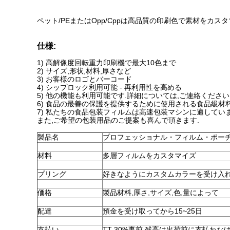
ペット/PEまたはOpp/Cppは高品質の印刷色で素材をカ
仕様:
1) 高解像度回転重力印刷機で最大10色まで
2) サイズ,形状,材料,厚さなど
3) お客様のロゴとバーコード
4) シップロック利用可能 - 再利用性を高める
5) 他の機能も利用可能です.詳細については,ご連絡ください
6) 食品の最善の保護を提供するために使用される食品級材料
7) 私たちの食品包装フィルムは高速包装マシンに適していま
また,ご希望の包装用品のご提案も喜んで頂きます.
製品名
プロフェッショナル・フィルム・ポーチ
材料
多層フィルムをカスタマイズ
プリング
好きなようにカスタムカラーを受け入
価格
製品材料,厚さ,サイズ,色,量によって
配達
預金を受け取ってから15~25日
支払い
TT 30%事前,残高は出荷前に支払わ