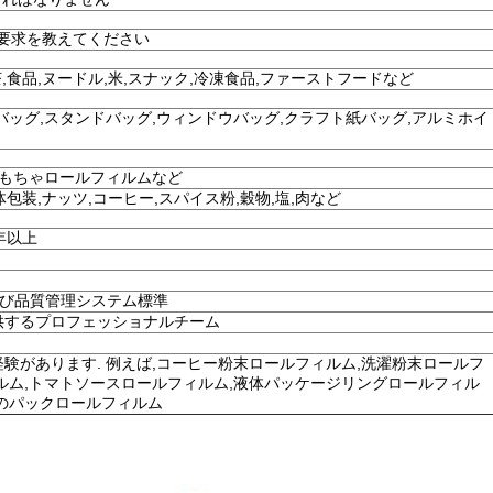
の要求を教えてください
,食品,ヌードル,米,スナック,冷凍食品,ファーストフードなど
バッグ,スタンドバッグ,ウィンドウバッグ,クラフト紙バッグ,アルミホイ
おもちゃロールフィルムなど
体包装,ナッツ,コーヒー,スパイス粉,穀物,塩,肉など
年以上
および品質管理システム標準
供するプロフェッショナルチーム
験があります. 例えば,コーヒー粉末ロールフィルム,洗濯粉末ロールフ
ルム,トマトソースロールフィルム,液体パッケージリングロールフィル
のパックロールフィルム