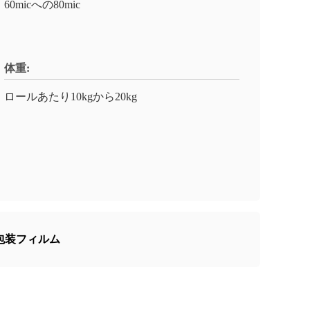
60micへの80mic
体重:
ロールあたり10kgから20kg
包装フィルム