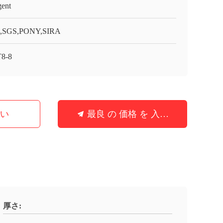
gent
O,SGS,PONY,SIRA
8-8
さい
最良 の 価格 を 入手 する
厚さ: