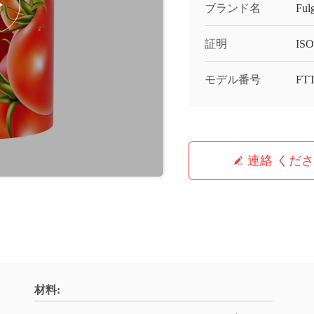
ブランド名
Ful
証明
IS
モデル番号
FTT
連絡 くだ
材料: